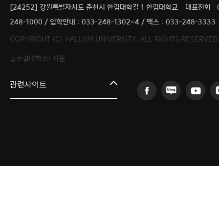
[24252] 강원특별자치도 춘천시 한림대학길 1 한림대학교
대표전화 : 
248-1000 / 입학안내 : 033-248-1302~4 / 팩스 : 033-248-3333
COPYRIGHT (C) HALLYM UNIVERSITY. ALL RIGHTS RESERVED
글로컬대학30 지원
한림대학교
관련사이트
AI융합연구원
의료·바이오융합연구원
인문사회융합연구원
산학협력단