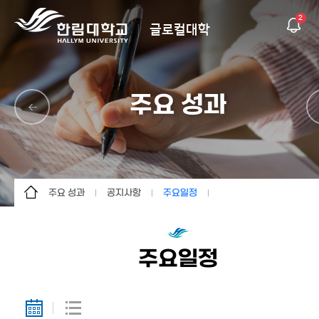
2
글로컬대학
주요 성과
주요 성과
공지사항
주요일정
글로컬대학30
한림의 성장
공지사항
한림의 혁신방향
발행물
주요일정
주요일정
K-University
추진사례
의견수렴
상생의 한림
공지사항
주요 성과