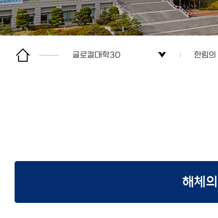
글로컬대학30
한림의
글로컬대학30
글로컬
한림의 혁신방향
한림의
K-University
한림의
상생의 한림
해체의
주요 성과
사이트맵