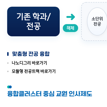
➜
기존 학과/
소단위
전공
전공
해체
맞춤형 전공 융합
나노디그리 바로가기
모듈형 전공트랙 바로가기
융합클러스터 중심 교원 인사제도