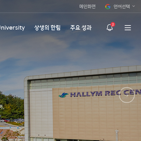
메인화면
언어선택
KOR
2
niversity
상생의 한림
주요 성과
ENG
며,