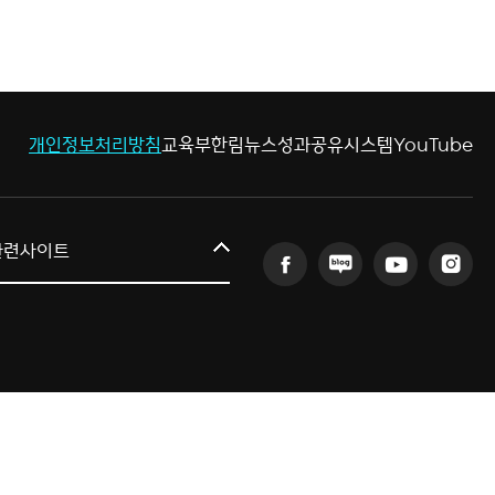
개인정보처리방침
교육부
한림뉴스
성과공유시스템
YouTube
한림대학교
관련사이트
AI융합연구원
의료·바이오융합연구원
인문사회융합연구원
산학협력단