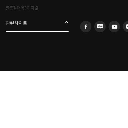
글로컬대학30 지원
한림대학교
관련사이트
AI융합연구원
의료·바이오융합연구원
인문사회융합연구원
산학협력단