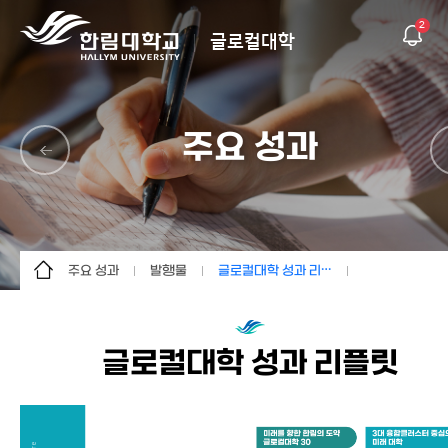
2
글로컬대학
주요 성과
주요 성과
발행물
글로컬대학 성과 리플릿
글로컬대학30
한림의 성장
글로컬대학 성과 리플릿
한림의 혁신방향
발행물
최신 주요성과 (성과집)
글로컬대학 성과 리플릿
K-University
추진사례
글로컬 블로그
상생의 한림
공지사항
주요 성과